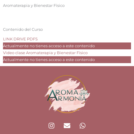
Aromaterapia y Bienestar Físico
Contenido del Curso
LINK DRIVE PDFS
Actualmente no tienes acceso a este contenido
Video clase Aromaterapia y Bienestar Físico
Actualmente no tienes acceso a este contenido
I
E
W
n
n
h