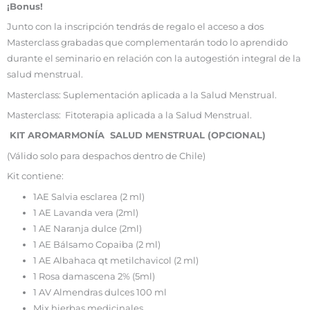
¡Bonus!
Junto con la inscripción tendrás de regalo el acceso a dos
Masterclass grabadas que complementarán todo lo aprendido
durante el seminario en relación con la autogestión integral de la
salud menstrual.
Masterclass: Suplementación aplicada a la Salud Menstrual.
Masterclass: Fitoterapia aplicada a la Salud Menstrual.
KIT AROMARMONÍA SALUD MENSTRUAL (OPCIONAL)
(Válido solo para despachos dentro de Chile)
Kit contiene:
1AE Salvia esclarea (2 ml)
1 AE Lavanda vera (2ml)
1 AE Naranja dulce (2ml)
1 AE Bálsamo Copaiba (2 ml)
1 AE Albahaca qt metilchavicol (2 ml)
1 Rosa damascena 2% (5ml)
1 AV Almendras dulces 100 ml
Mix hierbas medicinales