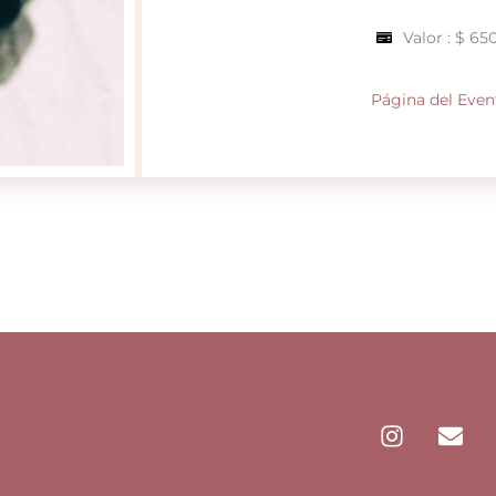
Valor : $ 65
Página del Even
I
E
n
n
s
v
t
e