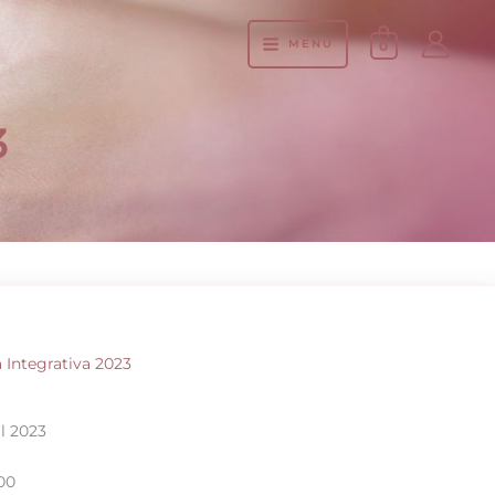
MENÚ
0
3
 Integrativa 2023
il 2023
:00