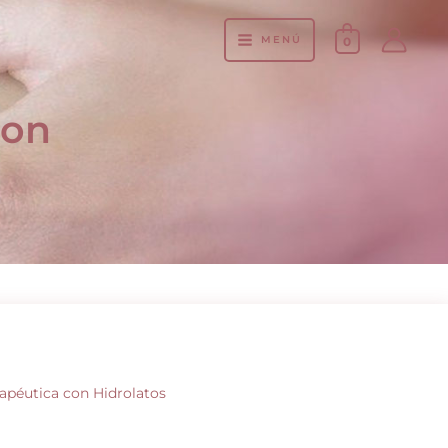
MENÚ
0
con
péutica con Hidrolatos