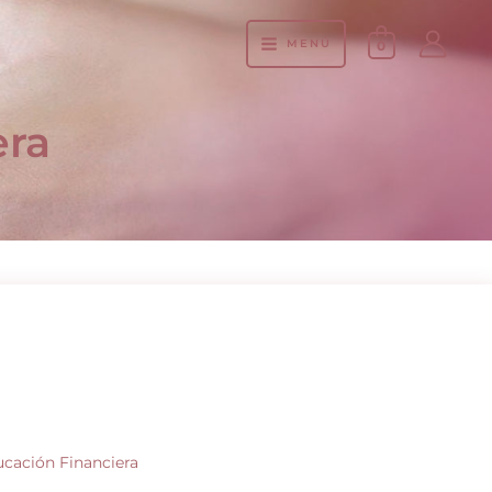
MENÚ
0
era
ucación Financiera