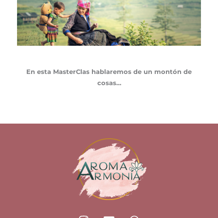
En esta MasterClas hablaremos de un montón de
cosas…
I
E
W