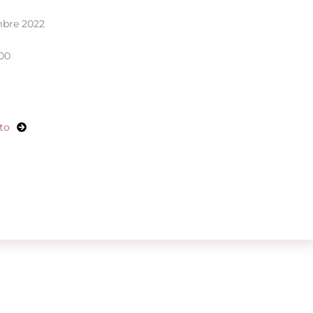
mbre 2022
:00
to