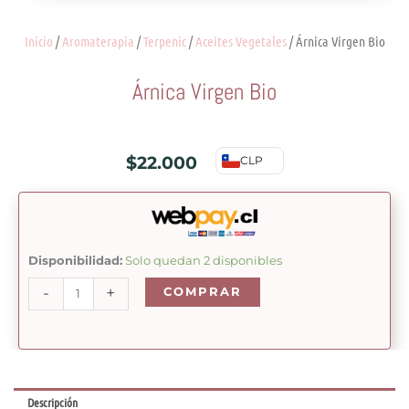
Inicio
/
Aromaterapia
/
Terpenic
/
Aceites Vegetales
/ Árnica Virgen Bio
Árnica Virgen Bio
$
22.000
CLP
Árnica
Disponibilidad:
Solo quedan 2 disponibles
Virgen
-
+
COMPRAR
Bio
cantidad
Descripción