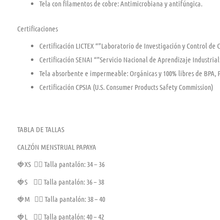
Tela con filamentos de cobre: Antimicrobiana y antifúngica.
Certificaciones
Certificación LICTEX “”Laboratorio de Investigación y Control de 
Certificación SENAI “”Servicio Nacional de Aprendizaje Industrial”
Tela absorbente e impermeable: Orgánicas y 100% libres de BPA, 
Certificación CPSIA (U.S. Consumer Products Safety Commission)
TABLA DE TALLAS
CALZÓN MENSTRUAL PAPAYA
🍓XS 👉🏼 Talla pantalón: 34 – 36
🍓S 👉🏼 Talla pantalón: 36 – 38
🍓M 👉🏼 Talla pantalón: 38 – 40
🍓L 👉🏼 Talla pantalón: 40 – 42