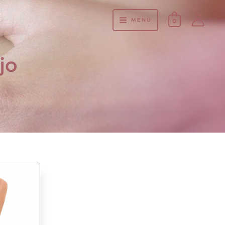
MENÚ
0
jo