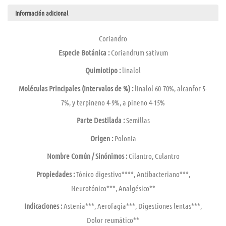
Información adicional
Coriandro
Especie Botánica :
Coriandrum sativum
Quimiotipo :
linalol
Moléculas Principales (Intervalos de %) :
linalol 60-70%, alcanfor 5-
7%, y terpineno 4-9%, a pineno 4-15%
Parte Destilada :
Semillas
Origen :
Polonia
Nombre Común / Sinónimos :
Cilantro, Culantro
Propiedades :
Tónico digestivo****, Antibacteriano***,
Neurotónico***, Analgésico**
Indicaciones :
Astenia***, Aerofagia***, Digestiones lentas***,
Dolor reumático**