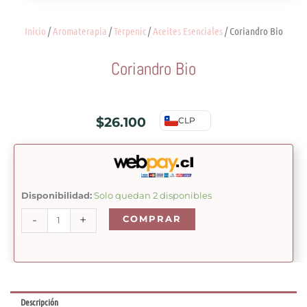
Inicio
/
Aromaterapia
/
Terpenic
/
Aceites Esenciales
/ Coriandro Bio
Coriandro Bio
$
26.100
CLP
Coriandro
Disponibilidad:
Solo quedan 2 disponibles
Bio
-
+
COMPRAR
cantidad
Descripción