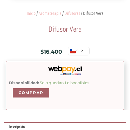
Inicio
/
Aromaterapia
/
Difusores
/ Difusor Vera
Difusor Vera
$
16.400
CLP
Difusor
Disponibilidad:
Solo quedan 1 disponibles
Vera
COMPRAR
cantidad
Descripción