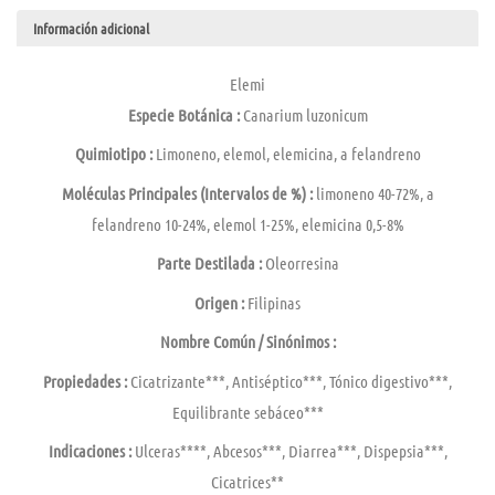
Información adicional
Elemi
Especie Botánica :
Canarium luzonicum
Quimiotipo :
Limoneno, elemol, elemicina, a felandreno
Moléculas Principales (Intervalos de %) :
limoneno 40-72%, a
felandreno 10-24%, elemol 1-25%, elemicina 0,5-8%
Parte Destilada :
Oleorresina
Origen :
Filipinas
Nombre Común / Sinónimos :
Propiedades :
Cicatrizante***, Antiséptico***, Tónico digestivo***,
Equilibrante sebáceo***
Indicaciones :
Ulceras****, Abcesos***, Diarrea***, Dispepsia***,
Cicatrices**