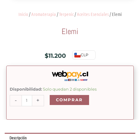
Inicio
/
Aromaterapia
/
Terpenic
/
Aceites Esenciales
/ Elemi
Elemi
$
11.200
CLP
Elemi
Disponibilidad:
Solo quedan 2 disponibles
cantidad
-
+
COMPRAR
Descripción