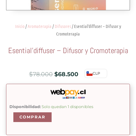
Inicio
/
Aromaterapia
/
Difusores
/ Esential’diffuser – Difusor y
Cromoterapia
Esential’diffuser – Difusor y Cromoterapia
El
El
$
78.000
$
68.500
CLP
precio
precio
original
actual
era:
es:
Esential'diffuser
Disponibilidad:
Solo quedan 1 disponibles
-
$78.000.
$68.500.
COMPRAR
Difusor
y
Cromoterapia