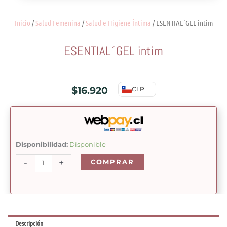
Inicio
/
Salud Femenina
/
Salud e Higiene Íntima
/ ESENTIAL´GEL intim
ESENTIAL´GEL intim
$
16.920
CLP
ESENTIAL
Disponibilidad:
Disponible
´GEL
-
+
COMPRAR
intim
cantidad
Descripción