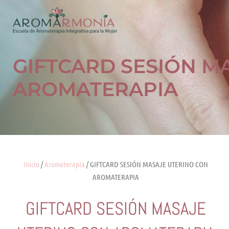
Ir
al
contenido
GIFTCARD SESIÓN M
AROMATERAPIA
Inicio
/
Aromaterapia
/ GIFTCARD SESIÓN MASAJE UTERINO CON
AROMATERAPIA
GIFTCARD SESIÓN MASAJE