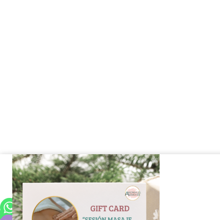
GIFTCARD
SESIÓN
MASAJE
UTERINO
CON