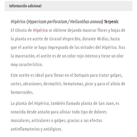
Información adicional
Hipérico (
Hypericum perforatum / Helianthus annuus
)
Terpenic
El Oleato de
Hipérico
se obtiene dejando macerar flores y hojas de
la planta en aceite de Girasol Virgen Bio, durante 40 dí­as, hasta
que el aceite se haya impregnado de las virtudes del Hipérico. Tras
la maceración, el aceite es de un color rojo intenso y tiene un olor
muy caracterí­stico.
Este aceite es ideal para llevar en el botiquí­n para tratar golpes,
cortes, abrasiones, dermatitis. hematomas, picor y para el alivio de
hemorroides.
La planta del Hipérico, también llamado planta de San Juan, es
conocida desde antaño para aliviar todo tipo de dolores
musculares, articulares o golpes, gracias a sus efectos
antinflamatorios y antálgicos.