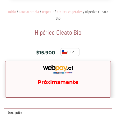
Inicio
/
Aromaterapia
/
Terpenic
/
Aceites Vegetales
/ Hipérico Oleato
Bio
Hipérico Oleato Bio
$
15.900
CLP
Próximamente
Descripción