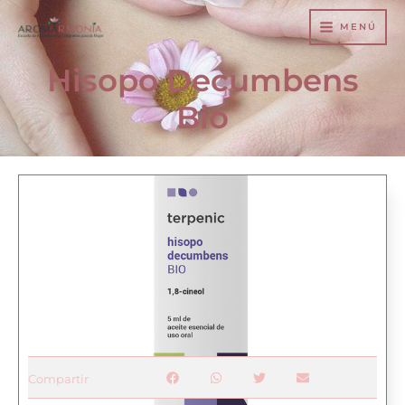
Ir
MENÚ
al
contenido
Hisopo Decumbens
Bio
Compartir