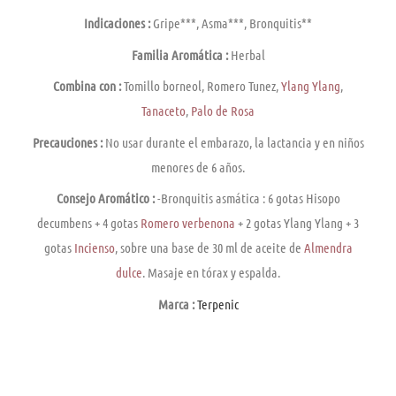
Indicaciones :
Gripe***, Asma***, Bronquitis**
Familia Aromática :
Herbal
Combina con :
Tomillo borneol, Romero Tunez,
Ylang Ylang
,
Tanaceto
,
Palo de Rosa
Precauciones :
No usar durante el embarazo, la lactancia y en niños
menores de 6 años.
Consejo Aromático :
-Bronquitis asmática : 6 gotas Hisopo
decumbens + 4 gotas
Romero verbenona
+ 2 gotas Ylang Ylang + 3
gotas
Incienso
, sobre una base de 30 ml de aceite de
Almendra
dulce
. Masaje en tórax y espalda.
Marca :
Terpenic