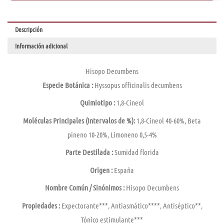
Descripción
Información adicional
Hisopo Decumbens
Especie Botánica :
Hyssopus officinalis decumbens
Quimiotipo :
1,8-Cineol
Moléculas Principales (Intervalos de %):
1,8-Cineol 40-60%, Beta
pineno 10-20%, Limoneno 0,5-4%
Parte Destilada :
Sumidad florida
Origen :
España
Nombre Común / Sinónimos :
Hisopo Decumbens
Propiedades :
Expectorante***, Antiasmático****, Antiséptico**,
Tónico estimulante***