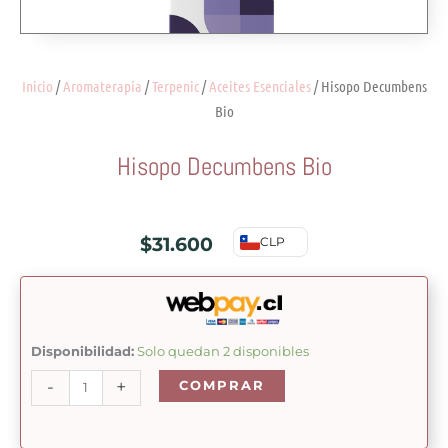
Inicio
/
Aromaterapia
/
Terpenic
/
Aceites Esenciales
/ Hisopo Decumbens
Bio
Hisopo Decumbens Bio
$
31.600
CLP
Hisopo
Disponibilidad:
Solo quedan 2 disponibles
Decumbens
-
+
COMPRAR
Bio
cantidad