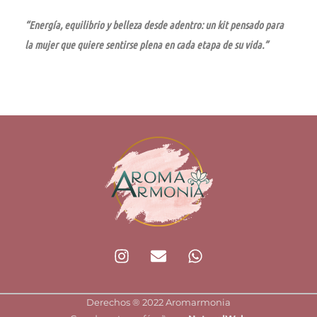
“Energía, equilibrio y belleza desde adentro: un kit pensado para
la mujer que quiere sentirse plena en cada etapa de su vida.”
I
E
W
n
n
h
s
v
a
t
e
t
Derechos ®️ 2022 Aromarmonia
a
l
s