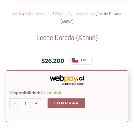
Inicio
/
Salud Femenina
/
Plantas Ayurveda Mujer
/ Leche Dorada
(Konun)
Leche Dorada (Konun)
$
26.200
CLP
Leche
Disponibilidad:
Disponible
Dorada
-
+
COMPRAR
(Konun)
cantidad