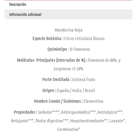
Descripción
Información adicional
Mandarina Roja
Especie Botánica :
Citrus reticulata blanco
Quimiotipo
: D-limoneno
Moléculas
Principales (Intervalos de %) :
limoneno 65-80%, y
terpineno 12-20%
Parte Destilada :
Corteza fruto
Origen :
España / Italia / Brasil
Nombre Común / Sinónimos :
Clementina
Propiedades :
Sedante****, Antiespasmódico***, Antiséptico***,
Relajante***, Tónico digestivo***, Hepatoestimulante**, Laxante*,
Carminativo*