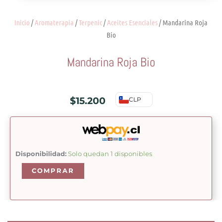
Inicio
/
Aromaterapia
/
Terpenic
/
Aceites Esenciales
/ Mandarina Roja
Bio
Mandarina Roja Bio
$
15.200
CLP
Mandarina
Disponibilidad:
Solo quedan 1 disponibles
Roja
COMPRAR
Bio
cantidad