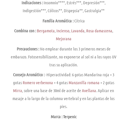
Indicaciones :
Insomnio****, Estrés***, Depresión***,
Indigestión***, Cólicos**, Dispepsia**, Gastralgia**
Familia Aromática :
Cí­trica
Combina con :
Bergamota
,
Incienso
,
Lavanda
,
Rosa damascena
,
Mejorana
Precauciones :
No emplear durante los 3 primeros meses de
embarazo. Fotosensibilizante, no exponerse al sol ni a los rayos UV
tras su aplicación.
Consejo Aromático :
-Hiperactividad: 6 gotas Mandarina roja + 3
gotas
Romero verbenona
+ 4 gotas
Manzanilla romana
+ 2 gotas
Mirra
, sobre una base de 30ml de aceite de
Avellana
. Aplicar en
masaje a lo largo de la columna vertebral y en las plantas de los
pies.
Marca :
Terpenic