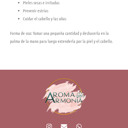
Pieles secas e irritadas
Prevenir estrí­as
Cuidar el cabello y las uñas
Forma de uso: Tomar una pequeña cantidad y deshacerla en la
palma de la mano para luego extenderla por la piel y el cabello.
I
E
W