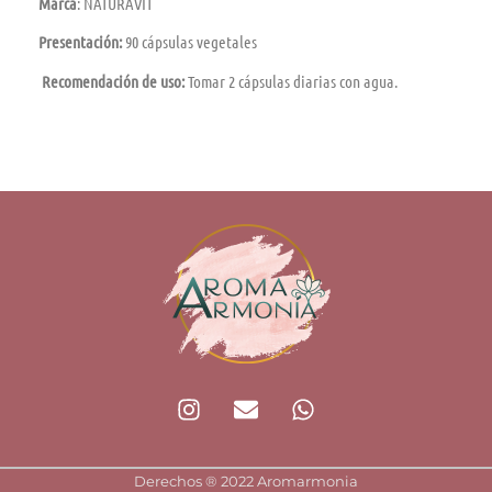
Marca
: NATURAVIT
Presentación:
90 cápsulas vegetales
Recomendación de uso:
Tomar 2 cápsulas diarias con agua.
I
E
W
n
n
h
s
v
a
t
e
t
Derechos ®️ 2022 Aromarmonia