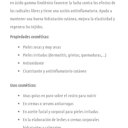
en ácido gamma-linolénico favorece la lucha contra los efectos de
los radicales libres y tiene una acción antiinflamatoria. Ayuda a
mantener una buena hidratación cutánea, mejora la elasticidad y
regenera los tejidos.
Propiedades cosméticas:
Pieles secas y muy secas
Pieles irritadas (dermatitis, grietas, quemaduras,…)
Antioxidante
Cicatrizante y antiinflamatorio cutáneo
Usos cosméticos:
Unas gotas en puro sobre el rostro para nutrir
En cremas o serums antiarrugas
En aceite facial y corporal para pieles irritadas
En la elaboración de leches o cremas corporales
hidratantes y calmantes