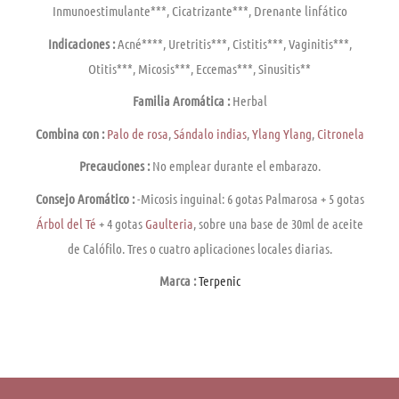
Inmunoestimulante***, Cicatrizante***, Drenante linfático
Indicaciones :
Acné****, Uretritis***, Cistitis***, Vaginitis***,
Otitis***, Micosis***, Eccemas***, Sinusitis**
Familia Aromática :
Herbal
Combina con :
Palo de rosa
,
Sándalo indias
,
Ylang Ylang
,
Citronela
Precauciones :
No emplear durante el embarazo.
Consejo Aromático :
-Micosis inguinal: 6 gotas Palmarosa + 5 gotas
Árbol del Té
+ 4 gotas
Gaulteria
, sobre una base de 30ml de aceite
de Calófilo. Tres o cuatro aplicaciones locales diarias.
Marca :
Terpenic