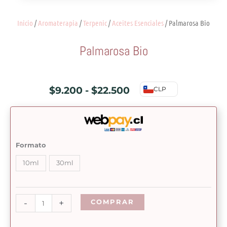
Inicio
/
Aromaterapia
/
Terpenic
/
Aceites Esenciales
/ Palmarosa Bio
Palmarosa Bio
Rango
$
9.200
-
$
22.500
CLP
de
precios:
desde
Palmarosa
Formato
Bio
$9.200
10ml
30ml
cantidad
hasta
$22.500
-
+
COMPRAR