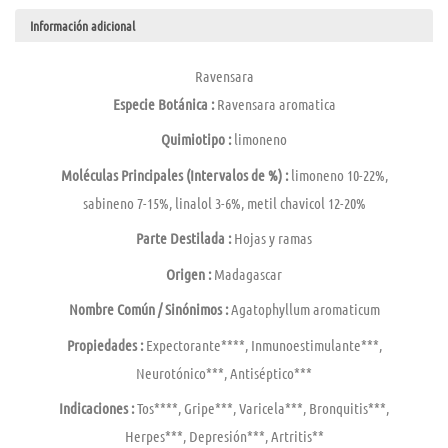
Información adicional
Ravensara
Especie Botánica :
Ravensara aromatica
Quimiotipo :
limoneno
Moléculas Principales (Intervalos de %) :
limoneno 10-22%,
sabineno 7-15%, linalol 3-6%, metil chavicol 12-20%
Parte Destilada :
Hojas y ramas
Origen :
Madagascar
Nombre Común / Sinónimos :
Agatophyllum aromaticum
Propiedades :
Expectorante****, Inmunoestimulante***,
Neurotónico***, Antiséptico***
Indicaciones :
Tos****, Gripe***, Varicela***, Bronquitis***,
Herpes***, Depresión***, Artritis**