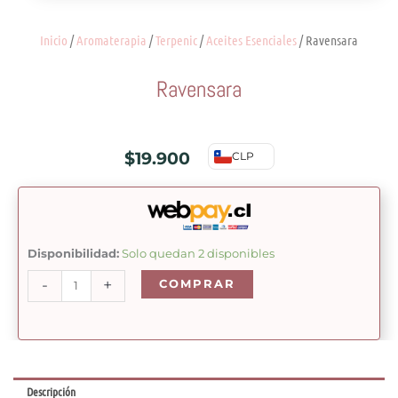
Inicio
/
Aromaterapia
/
Terpenic
/
Aceites Esenciales
/ Ravensara
Ravensara
$
19.900
CLP
Ravensara
Disponibilidad:
Solo quedan 2 disponibles
cantidad
-
+
COMPRAR
Descripción