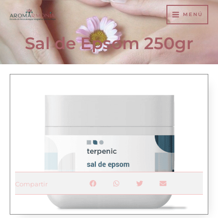
Ir
MENÚ
al
contenido
Sal de Epsom 250gr
Compartir