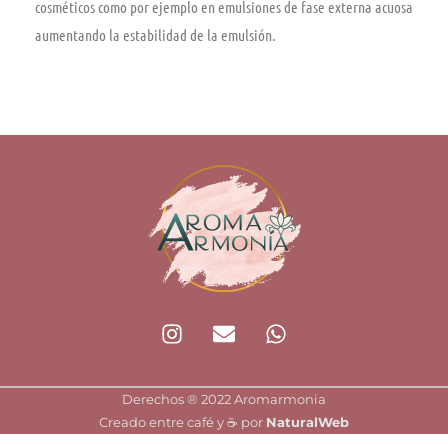
cosméticos como por ejemplo en emulsiones de fase externa acuosa
aumentando la estabilidad de la emulsión.
I
E
W
n
n
h
s
v
a
t
e
t
Derechos ®️ 2022 Aromarmonia
a
l
s
Creado entre café y ☕ por
NaturalWeb
g
o
a