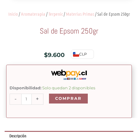
Inicio
/
Aromaterapia
/
Terpenic
/
Materias Primas
/ Sal de Epsom 250gr
Sal de Epsom 250gr
$
9.600
CLP
Sal
Disponibilidad:
Solo quedan 2 disponibles
de
-
+
COMPRAR
Epsom
250gr
cantidad
Descripción