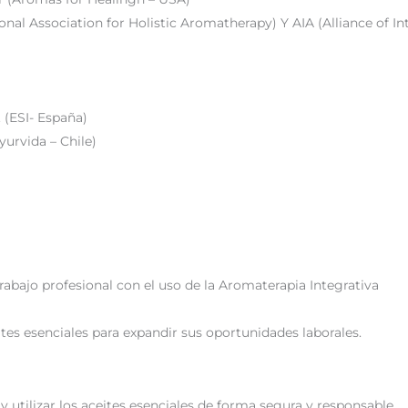
al Association for Holistic Aromatherapy) Y AIA (Alliance of In
 (ESI- España)
yurvida – Chile)
abajo profesional con el uso de la Aromaterapia Integrativa
ites esenciales para expandir sus oportunidades laborales.
 utilizar los aceites esenciales de forma segura y responsable.