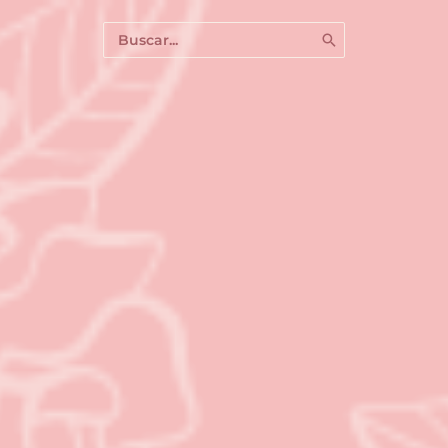
Buscar
por: