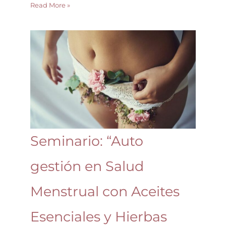
Read More »
Seminario:
“Auto
gestión
en
Salud
Menstrual
con
Aceites
Esenciales
Seminario: “Auto
y
Hierbas
gestión en Salud
Medicinales”
Modalidad
100%
Menstrual con Aceites
on
line
Esenciales y Hierbas