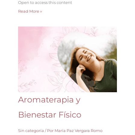
Open to access this content
Read More »
Aromaterapia
y
Bienestar
Físico
Aromaterapia y
Bienestar Físico
Sin categoría
/ Por
María Paz Vergara Romo