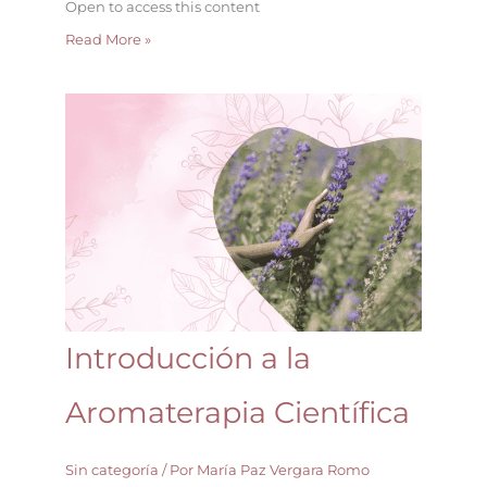
Open to access this content
Read More »
Introducción
a
la
Aromaterapia
Científica
Introducción a la
Aromaterapia Científica
Sin categoría
/ Por
María Paz Vergara Romo