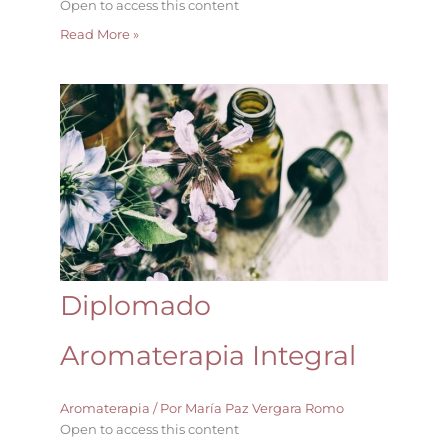
Open to access this content
Read More »
Diplomado
Aromaterapia
Integral
Diplomado
Aromaterapia Integral
Aromaterapia
/ Por
María Paz Vergara Romo
Open to access this content