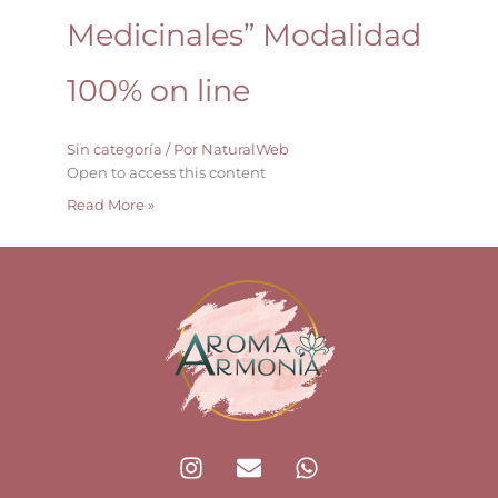
Medicinales” Modalidad
100% on line
Sin categoría
/ Por
NaturalWeb
Open to access this content
Read More »
I
E
W
n
n
h