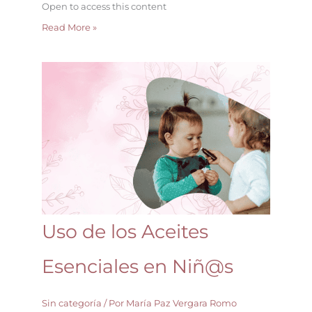
Open to access this content
Read More »
Uso
de
los
Aceites
Esenciales
en
Niñ@s
Uso de los Aceites
Esenciales en Niñ@s
Sin categoría
/ Por
María Paz Vergara Romo