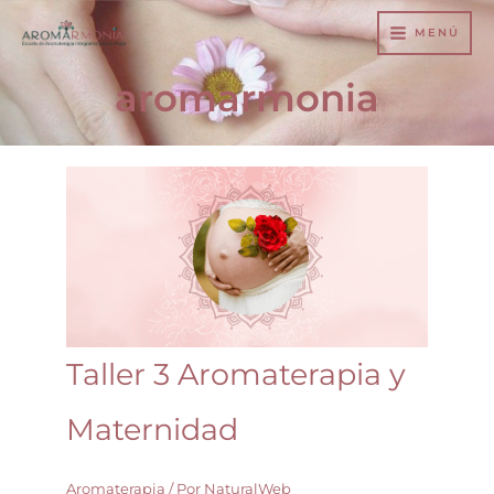
Ir
MENÚ
al
contenido
aromarmonia
Taller
3
Aromaterapia
y
Maternidad
Taller 3 Aromaterapia y
Maternidad
Aromaterapia
/ Por
NaturalWeb