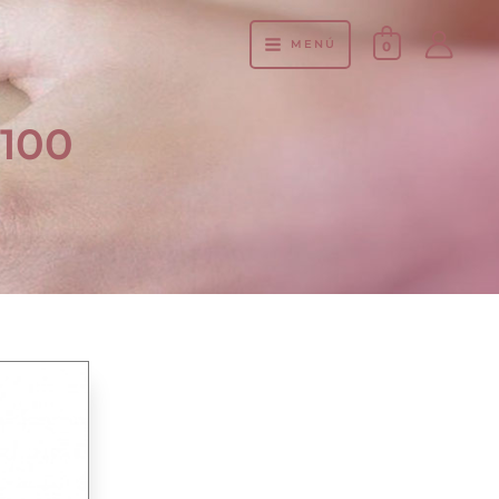
MENÚ
0
 100