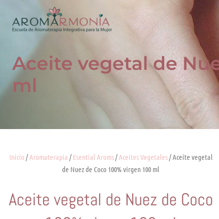
Ir
al
contenido
Aceite vegetal de Nu
ml
Inicio
/
Aromaterapia
/
Esential Aroms
/
Aceites Vegetales
/ Aceite vegetal
de Nuez de Coco 100% virgen 100 ml
Aceite vegetal de Nuez de Coco