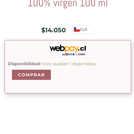
100% virgen 100 ml
$
14.050
CLP
Aceite
Disponibilidad:
Solo quedan 1 disponibles
vegetal
COMPRAR
de
Nuez
de
Coco
100%
virgen
100
ml