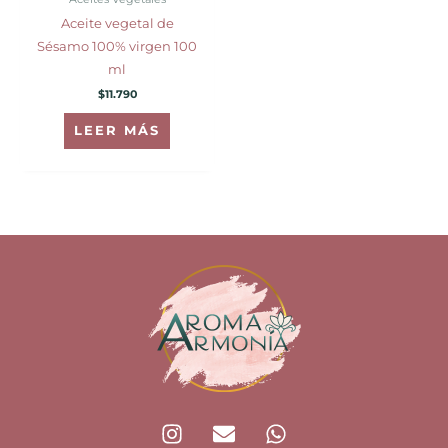
Aceite vegetal de
Sésamo 100% virgen 100
ml
$
11.790
LEER MÁS
I
E
W
n
n
h