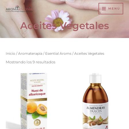
Ir
MENÚ
al
contenido
Aceites Vegetales
Inicio
/
Aromaterapia
/
Esential Aroms
/ Aceites Vegetales
Mostrando los 9 resultados