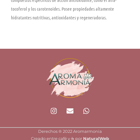
compuestos específicos de acción antioxidante, como el alfa-
tocoferol y los carotenoides. Posee propiedades altamente
hidratantes nutritivas, antioxidantes y regeneradoras.
I
E
W
n
n
h
s
v
a
t
e
t
Derechos ®️ 2022 Aromarmonia
a
l
s
Creado entre café y ☕ por
NaturalWeb