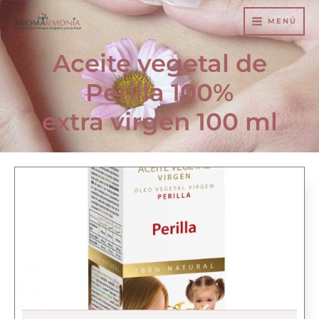
Ir
MENÚ
al
contenido
Aceite vegetal de
Perilla 100%
extra virgen 100 ml