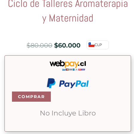
Ciclo de Talleres Aromaterapia
y Maternidad
El
El
$
80.000
$
60.000
CLP
precio
precio
original
actual
era:
es:
$80.000.
$60.000.
Ciclo
COMPRAR
de
Talleres
No Incluye Libro
Aromaterapia
y