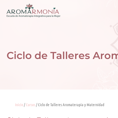
Ir
al
contenido
Ciclo de Talleres Aro
Inicio
/
Cursos
/ Ciclo de Talleres Aromaterapia y Maternidad