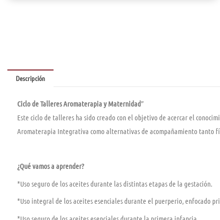
Maternidad
cantidad
Descripción
Ciclo de Talleres Aromaterapia y Maternidad
”
Este ciclo de talleres ha sido creado con el objetivo de acercar el conoci
Aromaterapia Integrativa como alternativas de acompañamiento tanto fís
¿Qué vamos a aprender?
*Uso seguro de los aceites durante las distintas etapas de la gestación.
*Uso integral de los aceites esenciales durante el puerperio, enfocado pr
*Uso seguro de los aceites esenciales durante la primera infancia.