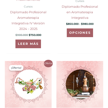
Cursos
elegir
Cursos
Diplomado Profesional
en
Diplomado Profesional
en Aromaterapia
la
Aromaterapia
Integrativa
página
Integrativa IV Versión
$
850.000
-
$
980.000
de
2024 – 2025
producto
OPCIONES
$
900.000
$
750.000
LEER MÁS
El
El
¡Oferta!
precio
precio
¡Oferta!
original
actual
era:
es:
$950.000.
$750.000.