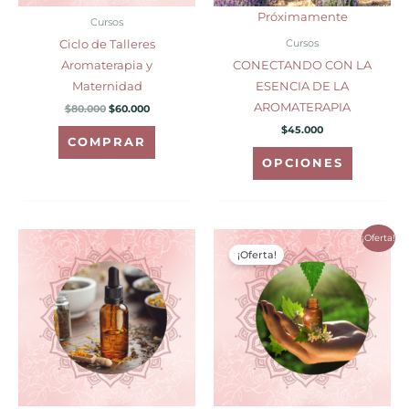
pueden
Próximamente
Cursos
elegir
Cursos
Ciclo de Talleres
en
Aromaterapia y
CONECTANDO CON LA
la
Maternidad
ESENCIA DE LA
página
AROMATERAPIA
$
80.000
$
60.000
de
$
45.000
producto
COMPRAR
OPCIONES
El
El
¡Oferta!
precio
precio
¡Oferta!
original
actual
era:
es:
$850.000.
$750.000.