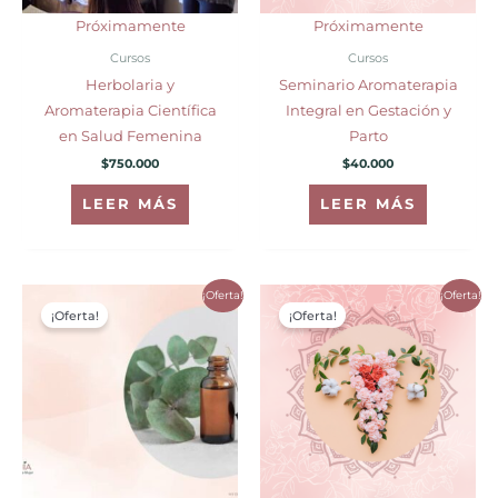
Próximamente
Próximamente
Cursos
Cursos
Herbolaria y
Seminario Aromaterapia
Aromaterapia Científica
Integral en Gestación y
en Salud Femenina
Parto
$
750.000
$
40.000
LEER MÁS
LEER MÁS
El
El
Rango
¡Oferta!
¡Oferta!
Este
precio
precio
de
¡Oferta!
¡Oferta!
producto
original
actual
precios:
era:
es:
desde
tiene
$80.000.
$60.000.
$60.000
hasta
múltiples
$80.000
variantes.
Las
opciones
se