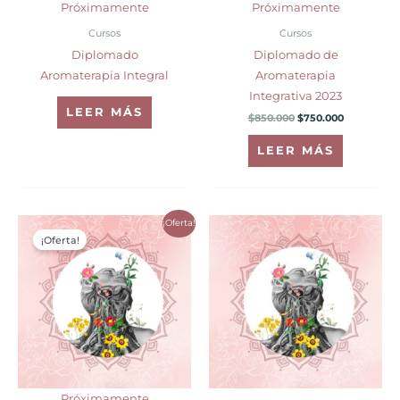
Próximamente
Próximamente
Cursos
Cursos
Diplomado
Diplomado de
Aromaterapia Integral
Aromaterapia
Integrativa 2023
LEER MÁS
$
850.000
$
750.000
LEER MÁS
El
El
Rango
¡Oferta!
Este
precio
precio
de
¡Oferta!
producto
original
actual
precios:
era:
es:
desde
tiene
$900.000.
$750.000.
$850.000
hasta
múltiples
$980.000
variantes.
Las
opciones
se
pueden
Próximamente