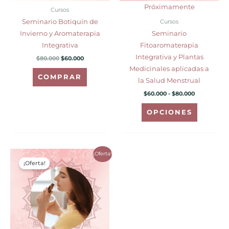
pueden
Próximamente
Cursos
elegir
Cursos
Seminario Botiquín de
en
Invierno y Aromaterapia
Seminario
la
Integrativa
Fitoaromaterapia
página
Integrativa y Plantas
$
80.000
$
60.000
de
Medicinales aplicadas a
producto
COMPRAR
la Salud Menstrual
$
60.000
-
$
80.000
OPCIONES
El
El
¡Oferta!
precio
precio
¡Oferta!
original
actual
era:
es:
$100.000.
$60.000.