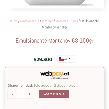
Inicio
/
Aromaterapia
/
Terpenic
/
Materias Primas
/ Emulsionante
Montanov 68 100gr
Emulsionante Montanov 68 100gr
$
29.300
CLP
Emulsionante
Disponibilidad:
Solo quedan 2 disponibles
Montanov
-
+
COMPRAR
68
100gr
cantidad