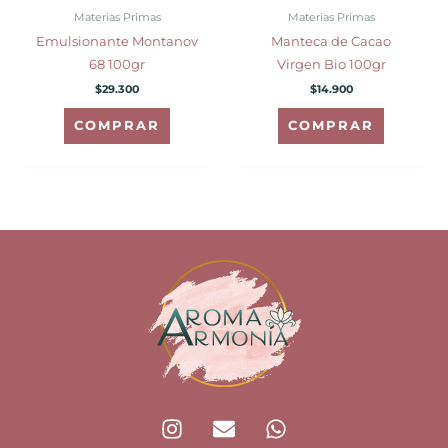
Materias Primas
Materias Primas
Emulsionante Montanov
Manteca de Cacao
68 100gr
Virgen Bio 100gr
$
29.300
$
14.900
COMPRAR
COMPRAR
I
E
W
n
n
h