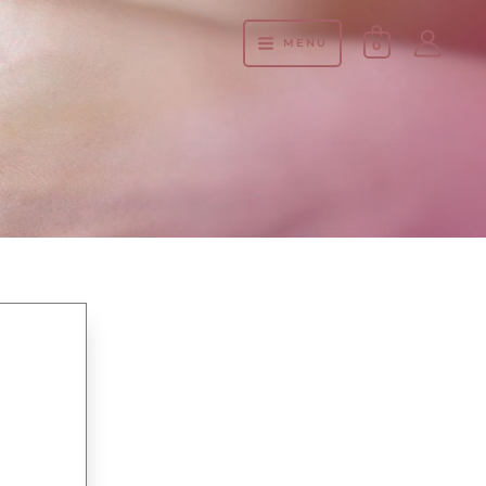
MENÚ
0