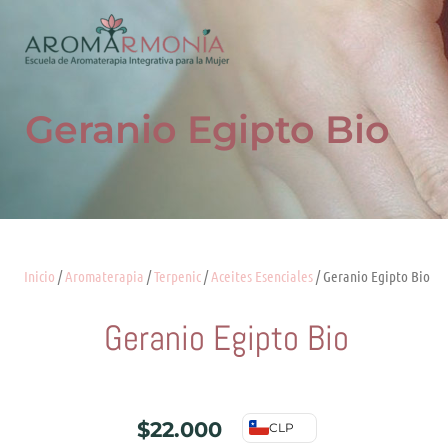
Ir
al
contenido
Geranio Egipto Bio
Inicio
/
Aromaterapia
/
Terpenic
/
Aceites Esenciales
/ Geranio Egipto Bio
Geranio Egipto Bio
$
22.000
CLP