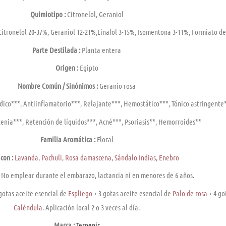
Quimiotipo :
Citronelol, Geraniol
itronelol 20-37%, Geraniol 12-21%,Linalol 3-15%, Isomentona 3-11%, Formiato de 
Parte Destilada :
Planta entera
Origen :
Egipto
Nombre Común / Sinónimos :
Geranio rosa
co***, Antiinflamatorio***, Relajante***, Hemostático***, Tónico astringente
enia***, Retención de lí­quidos***, Acné***, Psoriasis**, Hemorroides**
Familia Aromática :
Floral
con :
Lavanda
,
Pachuli
,
Rosa damascena
,
Sándalo Indias
,
Enebro
No emplear durante el embarazo, lactancia ni en menores de 6 años.
 gotas aceite esencial de
Espliego
+ 3 gotas aceite esencial de
Palo de rosa
+ 4 go
Caléndula
. Aplicación local 2 o 3 veces al dí­a.
Marca :
Terpenic