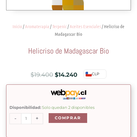
Inicio
/
Aromaterapia
/
Terpenic
/
Aceites Esenciales
/ Helicriso de
Madagascar Bio
Helicriso de Madagascar Bio
El
El
$
19.400
$
14.240
CLP
precio
precio
original
actual
era:
es:
Helicriso
Disponibilidad:
Solo quedan 2 disponibles
de
$19.400.
$14.240.
-
+
COMPRAR
Madagascar
Bio
cantidad