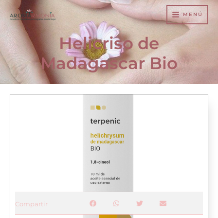
Ir
MENÚ
al
contenido
Helicriso de
Madagascar Bio
Compartir