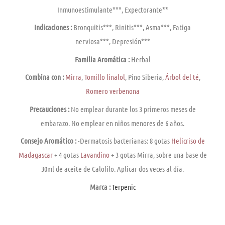
Inmunoestimulante***, Expectorante**
Indicaciones :
Bronquitis***, Rinitis***, Asma***, Fatiga
nerviosa***, Depresión***
Familia Aromática :
Herbal
Combina con :
Mirra
,
Tomillo linalol
, Pino Siberia,
Árbol del té
,
Romero verbenona
Precauciones :
No emplear durante los 3 primeros meses de
embarazo. No emplear en niños menores de 6 años.
Consejo Aromático :
-Dermatosis bacterianas: 8 gotas
Helicriso de
Madagascar
+ 4 gotas
Lavandino
+ 3 gotas Mirra, sobre una base de
30ml de aceite de Calofilo. Aplicar dos veces al dí­a.
Marca :
Terpenic