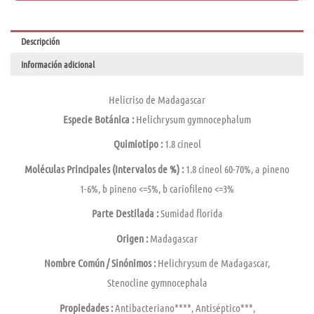
Descripción
Información adicional
Helicriso de Madagascar
Especie Botánica :
Helichrysum gymnocephalum
Quimiotipo :
1.8 cineol
Moléculas Principales (Intervalos de %) :
1.8 cineol 60-70%, a pineno
1-6%, b pineno <=5%, b cariofileno <=3%
Parte Destilada :
Sumidad florida
Origen :
Madagascar
Nombre Común / Sinónimos :
Helichrysum de Madagascar,
Stenocline gymnocephala
Propiedades :
Antibacteriano****, Antiséptico***,