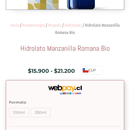
Inicio
/
Aromaterapia
/
Terpenic
/
Hidrolatos
/ Hidrolato Manzanilla
Romana Bio
Hidrolato Manzanilla Romana Bio
Rango
$
15.900
-
$
21.200
CLP
de
precios:
desde
Hidrolato
Formato
Manzanilla
$15.900
100ml
250ml
Romana
hasta
Bio
cantidad