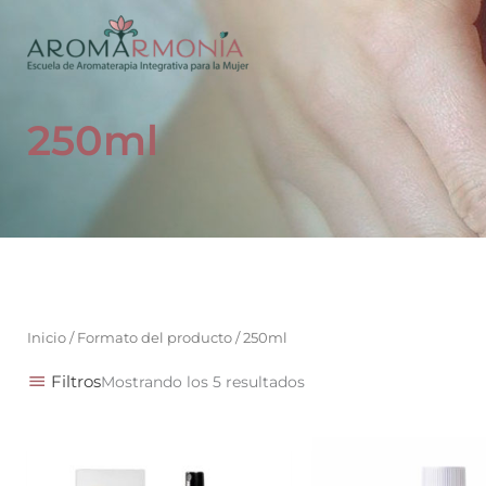
Ir
al
contenido
250ml
Inicio
/ Formato del producto / 250ml
Filtros
Mostrando los 5 resultados
Rango
Este
de
producto
precios: