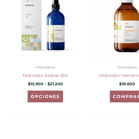
desde
tiene
$15.900
hasta
múltiples
$21.200
variantes.
Las
opciones
se
pueden
elegir
Hidrolatos
Hidrolatos
en
Hidrolato Azahar Bio
Hidrolato Hamame
la
$
15.900
-
$
21.200
$
18.600
página
de
OPCIONES
COMPRA
producto