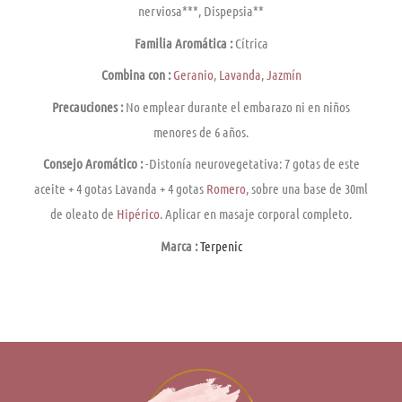
nerviosa***, Dispepsia**
Familia Aromática :
Cí­trica
Combina con :
Geranio
,
Lavanda
,
Jazmí­n
Precauciones :
No emplear durante el embarazo ni en niños
menores de 6 años.
Consejo Aromático :
-Distoní­a neurovegetativa: 7 gotas de este
aceite + 4 gotas Lavanda + 4 gotas
Romero
, sobre una base de 30ml
de oleato de
Hipérico
. Aplicar en masaje corporal completo.
Marca :
Terpenic