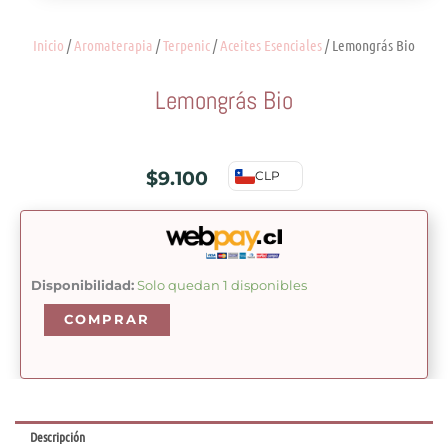
Inicio
/
Aromaterapia
/
Terpenic
/
Aceites Esenciales
/ Lemongrás Bio
Lemongrás Bio
$
9.100
CLP
Lemongrás
Disponibilidad:
Solo quedan 1 disponibles
Bio
COMPRAR
cantidad
Descripción