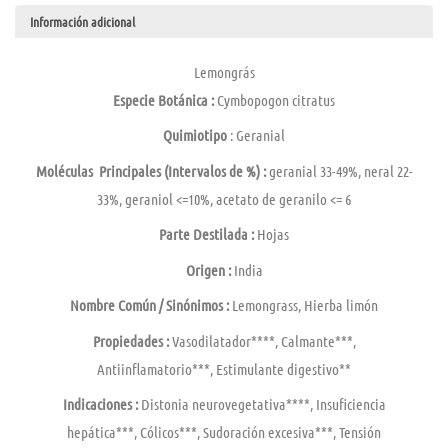
Información adicional
Lemongrás
Especie Botánica :
Cymbopogon citratus
Quimiotipo
: Geranial
Moléculas
Principales (Intervalos de %) :
geranial 33-49%, neral 22-
33%, geraniol <=10%, acetato de geranilo <= 6
Parte Destilada :
Hojas
Origen :
India
Nombre Común / Sinónimos :
Lemongrass, Hierba limón
Propiedades :
Vasodilatador****, Calmante***,
Antiinflamatorio***, Estimulante digestivo**
Indicaciones :
Distonia neurovegetativa****, Insuficiencia
hepática***, Cólicos***, Sudoración excesiva***, Tensión