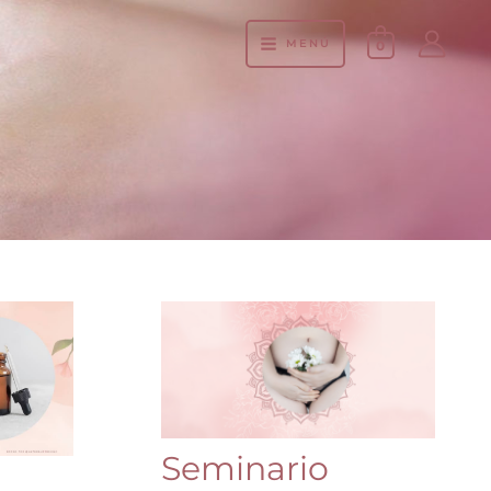
MENÚ
0
Seminario
Reconociendo
mi
Fertilidad
Seminario