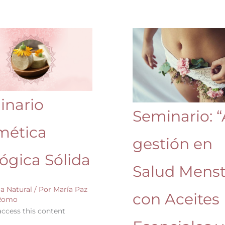
o
Seminario:
a
“Auto
a
gestión
en
Salud
Menstrual
inario
Seminario: 
con
Aceites
mética
Esenciales
gestión en
y
ógica Sólida
Hierbas
Salud Menst
Medicinales”
a Natural
/ Por
María Paz
Modalidad
con Aceites
 Romo
100%
ccess this content
on