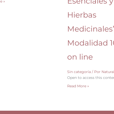
Esenciales y
e »
line
Hierbas
Medicinales
Modalidad 
on line
Sin categoría
/ Por
Natur
Open to access this conte
Read More »