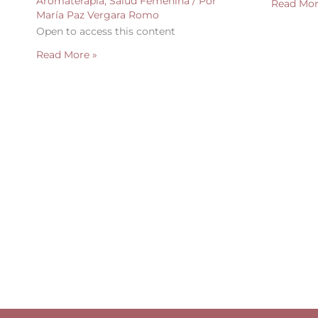
Aromaterapia
,
Salud Femenina
/ Por
Read Mor
María Paz Vergara Romo
Open to access this content
Read More »