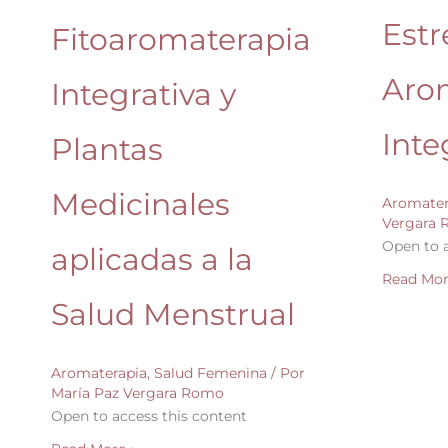
a
Estr
Fitoaromaterapia
la
Salud
Aro
Integrativa y
Menstrual
Inte
Plantas
Medicinales
Aromater
Vergara
Open to a
aplicadas a la
Read Mor
Salud Menstrual
Aromaterapia
,
Salud Femenina
/ Por
María Paz Vergara Romo
Open to access this content