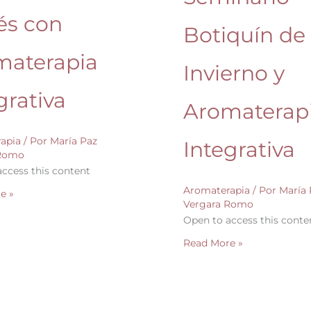
és con
Botiquín de
materapia
Invierno y
grativa
Aromaterap
apia
/ Por
María Paz
Integrativa
 Romo
ccess this content
Aromaterapia
/ Por
María 
e »
Vergara Romo
Open to access this conte
Read More »