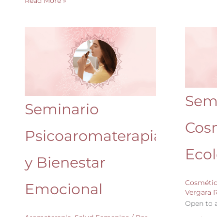
Read More »
Seminario
Seminari
Psicoaromaterapia
Cosmétic
y
Ecológic
Bienestar
Sólida
Emocional
Sem
Seminario
Cos
Psicoaromaterapia
Ecol
y Bienestar
Cosmétic
Emocional
Vergara
Open to a