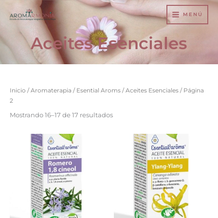
Ir
MENÚ
al
contenido
Aceites Esenciales
Inicio
/
Aromaterapia
/
Esential Aroms
/
Aceites Esenciales
/ Página
2
Mostrando 16–17 de 17 resultados