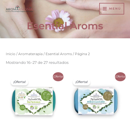
Ir
MENÚ
al
contenido
Esential Aroms
Inicio
/
Aromaterapia
/
Esential Aroms
/ Página 2
Mostrando 16–27 de 27 resultados
El
El
El
El
¡Oferta!
¡Oferta!
precio
precio
precio
precio
¡Oferta!
¡Oferta!
original
actual
original
actual
era:
es:
era:
es:
$48.900.
$39.990.
$55.000.
$45.500.