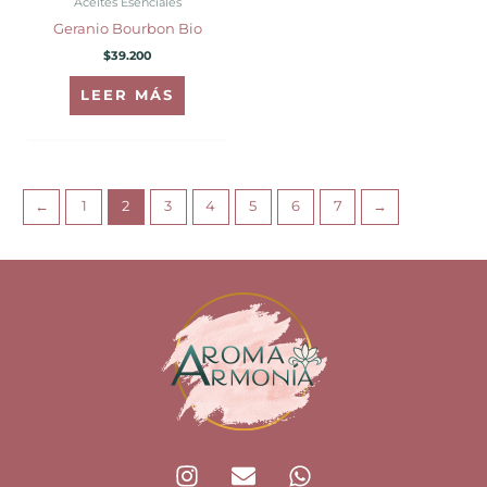
Aceites Esenciales
Geranio Bourbon Bio
$
39.200
LEER MÁS
←
1
2
3
4
5
6
7
→
I
E
W
n
n
h