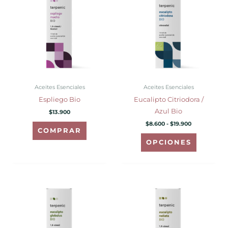
desde
tiene
$8.600
hasta
múltiples
$19.900
variantes.
Las
opciones
se
pueden
Aceites Esenciales
Aceites Esenciales
elegir
Espliego Bio
Eucalipto Citriodora /
en
Azul Bio
$
13.900
la
$
8.600
-
$
19.900
página
COMPRAR
de
OPCIONES
producto