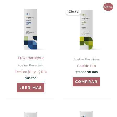
El
El
¡Oferta!
precio
precio
¡Oferta!
original
actual
era:
es:
$17.000.
$12.000.
Próximamente
Aceites Esenciales
Aceites Esenciales
Eneldo Bio
Enebro (Bayas) Bio
$
17.000
$
12.000
$
20.700
COMPRAR
LEER MÁS
Rango
Este
de
producto
precios: