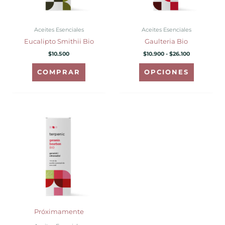
se
pueden
Aceites Esenciales
Aceites Esenciales
elegir
Eucalipto Smithii Bio
Gaulteria Bio
en
$
10.500
$
10.900
-
$
26.100
la
página
COMPRAR
OPCIONES
de
producto
Próximamente