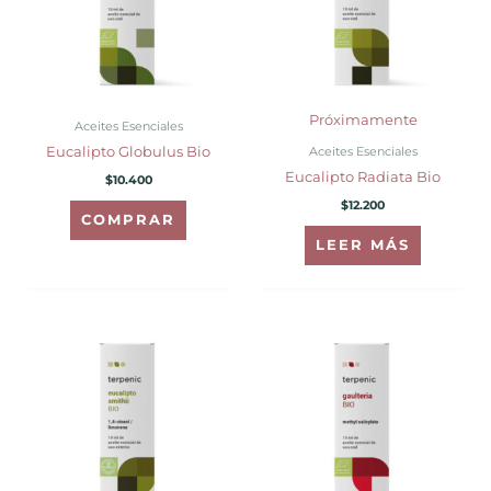
Próximamente
Aceites Esenciales
Aceites Esenciales
Eucalipto Globulus Bio
Eucalipto Radiata Bio
$
10.400
$
12.200
COMPRAR
LEER MÁS
Rango
Este
de
producto
precios:
desde
tiene
$10.900
hasta
múltiples
$26.100
variantes.
Las
opciones