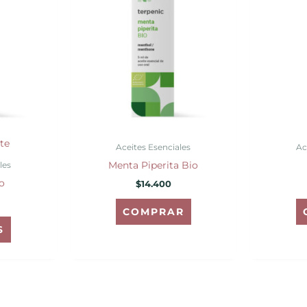
te
Aceites Esenciales
Ac
Menta Piperita Bio
les
o
$
14.400
COMPRAR
S