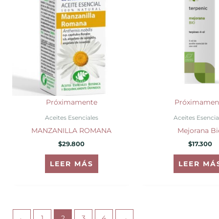
Próximamente
Próximamen
Aceites Esenciales
Aceites Esencia
MANZANILLA ROMANA
Mejorana Bi
$
29.800
$
17.300
LEER MÁS
LEER MÁ
←
1
2
3
4
→