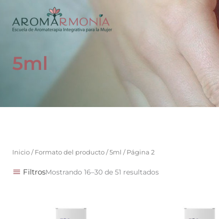
Ir
al
contenido
5ml
Inicio
/ Formato del producto /
5ml
/ Página 2
Filtros
Mostrando 16–30 de 51 resultados