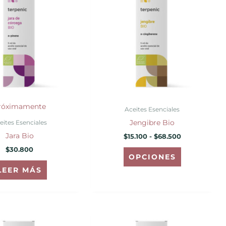
desde
tiene
$15.100
hasta
múltiples
$68.500
variantes.
Las
opciones
se
pueden
elegir
róximamente
Aceites Esenciales
en
Jengibre Bio
eites Esenciales
la
Jara Bio
$
15.100
-
$
68.500
página
$
30.800
de
OPCIONES
producto
LEER MÁS
Rango
Este
de