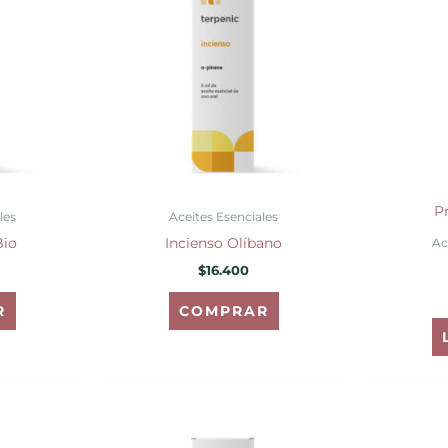
P
les
Aceites Esenciales
Bio
Incienso Olíbano
Ac
$
16.400
R
COMPRAR