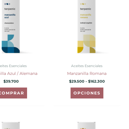
producto
precios:
desde
tiene
$29.500
hasta
múltiples
$162.300
variantes.
Las
opciones
se
pueden
elegir
eites Esenciales
Aceites Esenciales
en
lla Azul / Alemana
Manzanilla Romana
la
$
39.700
$
29.500
-
$
162.300
página
de
COMPRAR
OPCIONES
producto