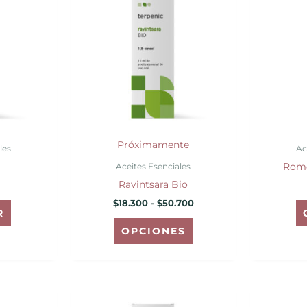
desde
tiene
$18.300
hasta
múltiples
$50.700
variantes.
Las
opciones
se
pueden
elegir
Próximamente
les
Ac
en
Rome
Aceites Esenciales
la
Ravintsara Bio
página
$
18.300
-
$
50.700
de
R
producto
OPCIONES