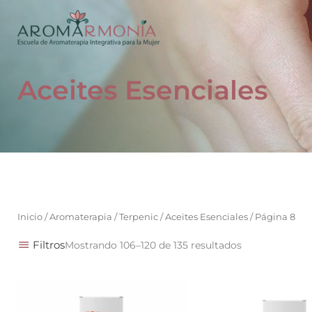
Ir
al
contenido
Aceites Esenciales
Inicio
/
Aromaterapia
/
Terpenic
/
Aceites Esenciales
/ Página 8
Filtros
Mostrando 106–120 de 135 resultados
Rango
Este
de
producto
precios: