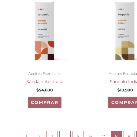
Aceites Esenciales
Aceites Esencia
Sándalo Australia
Sándalo Indi
$
54.600
$
10.900
COMPRAR
COMPRA
←
1
2
3
…
5
6
7
8
9