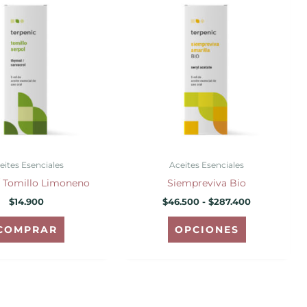
de
producto
precios:
desde
tiene
$46.500
hasta
múltiples
$287.400
variantes.
Las
opciones
se
pueden
elegir
eites Esenciales
Aceites Esenciales
en
/ Tomillo Limoneno
Siempreviva Bio
la
$
14.900
$
46.500
-
$
287.400
página
de
COMPRAR
OPCIONES
producto