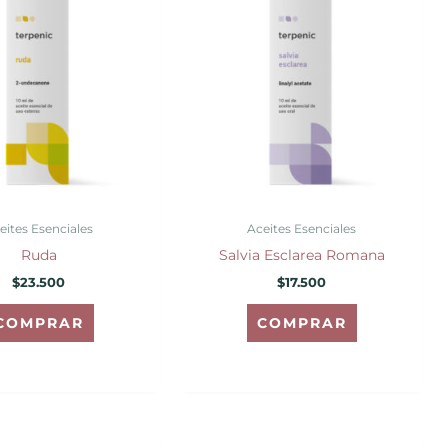
eites Esenciales
Aceites Esenciales
Ruda
Salvia Esclarea Romana
$
23.500
$
17.500
COMPRAR
COMPRAR
Rango
Este