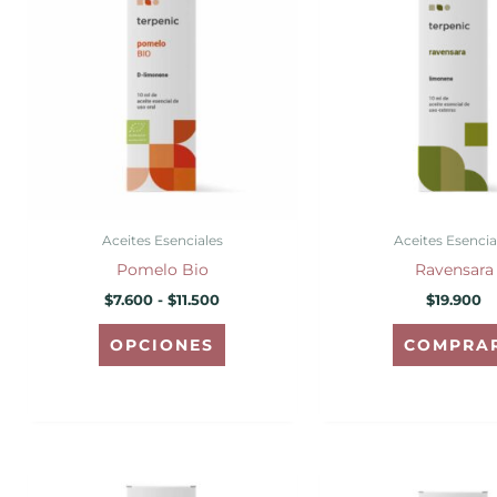
desde
tiene
$7.600
hasta
múltiples
$11.500
variantes.
Las
opciones
se
pueden
elegir
Aceites Esenciales
Aceites Esencia
en
Pomelo Bio
Ravensara
la
$
7.600
-
$
11.500
$
19.900
página
de
OPCIONES
COMPRA
producto
Rango
Este
de