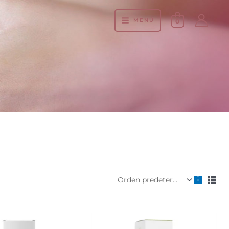
MENÚ
0