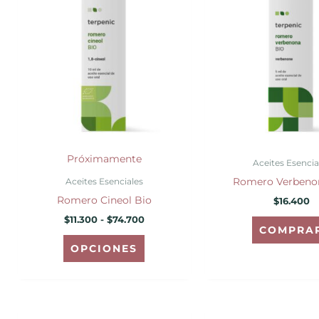
producto
precios:
desde
tiene
$11.300
hasta
múltiples
$74.700
variantes.
Las
opciones
se
pueden
elegir
Próximamente
Aceites Esencia
en
Romero Verbeno
Aceites Esenciales
la
Romero Cineol Bio
$
16.400
página
$
11.300
-
$
74.700
de
COMPRA
producto
OPCIONES