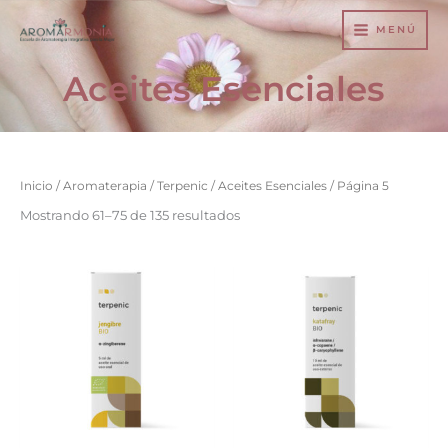
Ir
MENÚ
al
contenido
Aceites Esenciales
Inicio
/
Aromaterapia
/
Terpenic
/
Aceites Esenciales
/ Página 5
Mostrando 61–75 de 135 resultados
Rango
Este
de
producto
precios:
desde
tiene
$15.100
hasta
múltiples
$68.500
variantes.
Las
opciones
se