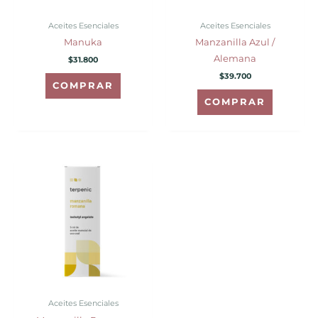
Aceites Esenciales
Aceites Esenciales
Manuka
Manzanilla Azul /
Alemana
$
31.800
$
39.700
COMPRAR
COMPRAR
Rango
Este
de
producto
precios:
desde
tiene
$29.500
hasta
múltiples
$162.300
variantes.
Las
opciones
se
pueden
Aceites Esenciales
elegir