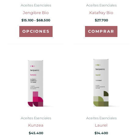
pueden
Aceites Esenciales
Aceites Esenciales
elegir
Jengibre Bio
Katafray Bio
en
$
15.100
-
$
68.500
$
27.700
la
página
OPCIONES
COMPRAR
de
producto
Aceites Esenciales
Aceites Esenciales
Kunzea
Laurel
$
45.400
$
14.400