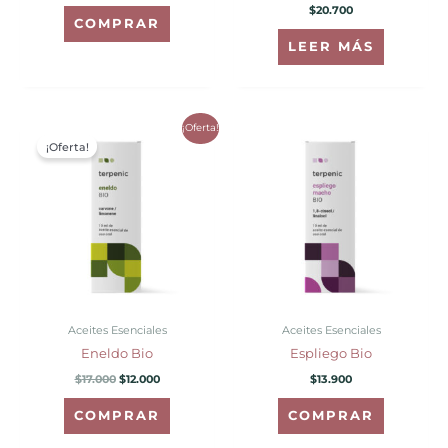
$
20.700
COMPRAR
LEER MÁS
El
El
¡Oferta!
precio
precio
¡Oferta!
original
actual
era:
es:
$17.000.
$12.000.
Aceites Esenciales
Aceites Esenciales
Eneldo Bio
Espliego Bio
$
17.000
$
12.000
$
13.900
COMPRAR
COMPRAR