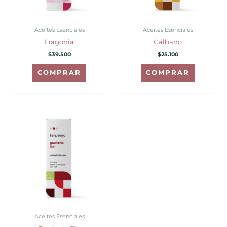
Aceites Esenciales
Aceites Esenciales
Fragonia
Gálbano
$
39.500
$
25.100
COMPRAR
COMPRAR
Rango
Este
de
producto
precios:
desde
tiene
$10.900
hasta
múltiples
$26.100
variantes.
Las
opciones
se
pueden
Aceites Esenciales
elegir