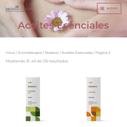
Ir
MENÚ
al
contenido
Aceites Esenciales
Inicio
/
Aromaterapia
/
Terpenic
/
Aceites Esenciales
/ Página 3
Mostrando 31–45 de 135 resultados