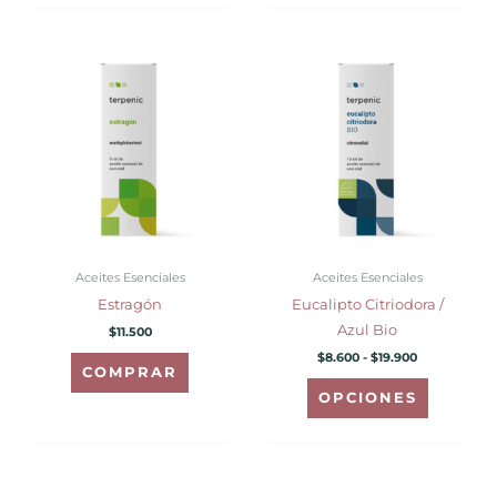
Rango
Este
de
producto
precios:
desde
tiene
$8.600
hasta
múltiples
$19.900
variantes.
Las
opciones
se
pueden
Aceites Esenciales
Aceites Esenciales
elegir
Estragón
Eucalipto Citriodora /
en
Azul Bio
$
11.500
la
$
8.600
-
$
19.900
página
COMPRAR
de
OPCIONES
producto